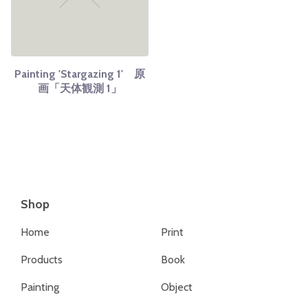
Painting 'Stargazing 1' 原
画「天体観測 1」
Shop
Home
Print
Products
Book
Painting
Object